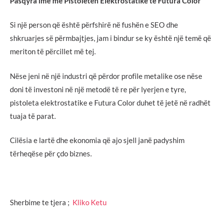
Pasqyra ime me Pistoletën Elektrostatike të Futura Color
Si një person që është përfshirë në fushën e SEO dhe
shkruarjes së përmbajtjes, jam i bindur se ky është një temë që
meriton të përcillet më tej.
Nëse jeni në një industri që përdor profile metalike ose nëse
doni të investoni në një metodë të re për lyerjen e tyre,
pistoleta elektrostatike e Futura Color duhet të jetë në radhët
tuaja të parat.
Cilësia e lartë dhe ekonomia që ajo sjell janë padyshim
tërheqëse për çdo biznes.
Sherbime te tjera ;
Kliko Ketu