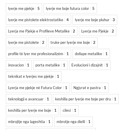
lyerje me pjekje
5
lyerje me boje futura color
5
lyerje me pistolete elektrostatike
4
lyerje me boje pluhur
3
Lyerja me Pjekje e Profileve Metalike
2
Lyerja me Pjekje
2
lyerje me pistolete
2
truke per lyerje me boje
2
profile të lyer me profesionalizëm
1
dollape metalike
1
inovacion
1
porta metalike
1
Evolucioni i dizajnit
1
teknikat e lyerjes me pjekje
1
Lyerja me pjekje në Futura Color
1
Ngjyrat e pastra
1
teknologji e avancuar
1
keshilla per lyerje me boje per dru
1
keshilla per lyerje me boje
1
cilesi
1
mbrojtje nga lageshtia
1
mbrotje nga dielli
1