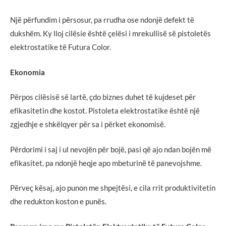
Një përfundim i përsosur, pa rrudha ose ndonjë defekt të
dukshëm. Ky lloj cilësie është çelësi i mrekullisë së pistoletës
elektrostatike të Futura Color.
Ekonomia
Përpos cilësisë së lartë, çdo biznes duhet të kujdeset për
efikasitetin dhe kostot. Pistoleta elektrostatike është një
zgjedhje e shkëlqyer për sa i përket ekonomisë.
Përdorimi i saj i ul nevojën për bojë, pasi që ajo ndan bojën më
efikasitet, pa ndonjë heqje apo mbeturinë të panevojshme.
Përveç kësaj, ajo punon me shpejtësi, e cila rrit produktivitetin
dhe redukton koston e punës.