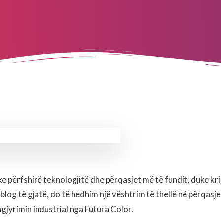
e përfshirë teknologjitë dhe përqasjet më të fundit, duke kri
blog të gjatë, do të hedhim një vështrim të thellë në përqasje
ngjyrimin industrial nga Futura Color.