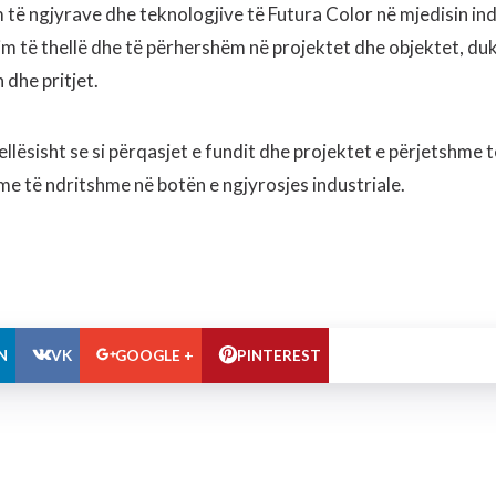
të ngjyrave dhe teknologjive të Futura Color në mjedisin ind
kim të thellë dhe të përhershëm në projektet dhe objektet, duk
 dhe pritjet.
llësisht se si përqasjet e fundit dhe projektet e përjetshme t
me të ndritshme në botën e ngjyrosjes industriale.
N
VK
GOOGLE +
PINTEREST