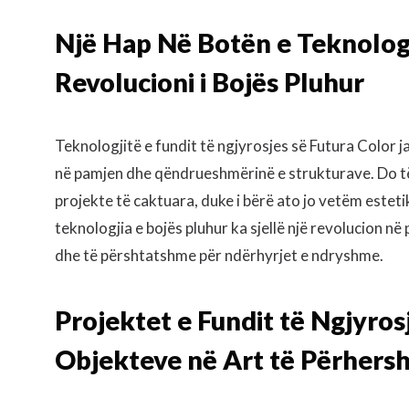
Një Hap Në Botën e Teknologj
Revolucioni i Bojës Pluhur
Teknologjitë e fundit të ngjyrosjes së Futura Color j
në pamjen dhe qëndrueshmërinë e strukturave. Do të
projekte të caktuara, duke i bërë ato jo vetëm este
teknologjia e bojës pluhur ka sjellë një revolucion në
dhe të përshtatshme për ndërhyrjet e ndryshme.
Projektet e Fundit të Ngjyros
Objekteve në Art të Përhers