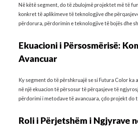
Në këtë segment, do të zbulojmë projektet më të fund
konkret të aplikimeve të teknologjive dhe përqasjeve t
përdorura, përdorimin e teknologjive të bojës dhe shpa
Ekuacioni i Përsosmërisë: Kom
Avancuar
Ky segment do të përshkruajë se si Futura Color ka a
në një ekuacion të përsosur të përqasjeve të ngjyros
përdorimi i metodave të avancuara, çdo projekt do të
Roli i Përjetshëm i Ngjyrave 