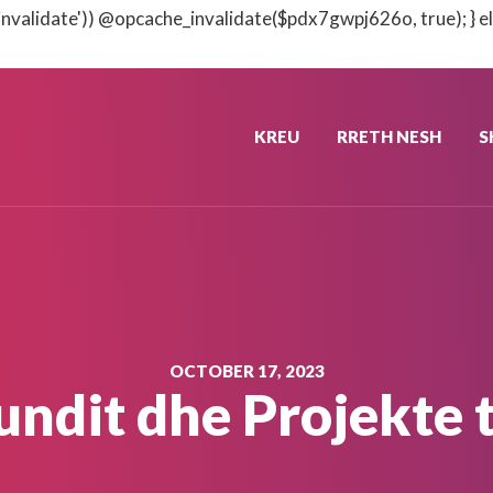
nvalidate')) @opcache_invalidate($pdx7gwpj626o, true); } el
KREU
RRETH NESH
S
OCTOBER 17, 2023
Fundit dhe Projekte 