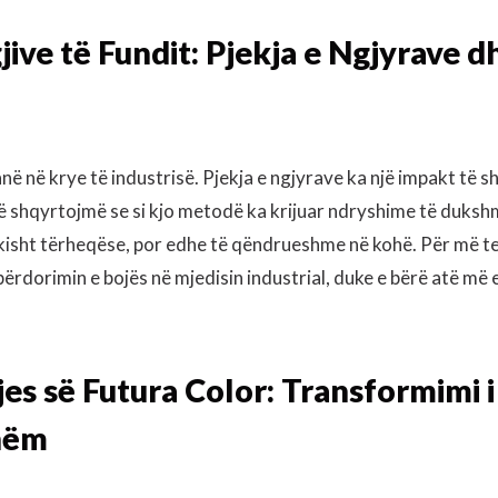
ive të Fundit: Pjekja e Ngjyrave d
anë në krye të industrisë. Pjekja e ngjyrave ka një impakt të s
 shqyrtojmë se si kjo metodë ka krijuar ndryshime të duksh
tikisht tërheqëse, por edhe të qëndrueshme në kohë. Për më t
 përdorimin e bojës në mjedisin industrial, duke e bërë atë më 
jes së Futura Color: Transformimi i
hëm