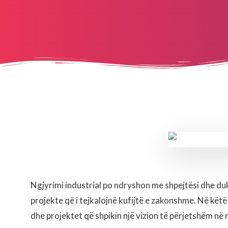
Ngjyrimi industrial po ndryshon me shpejtësi dhe duk
projekte që i tejkalojnë kufijtë e zakonshme. Në këtë 
dhe projektet që shpikin një vizion të përjetshëm në 