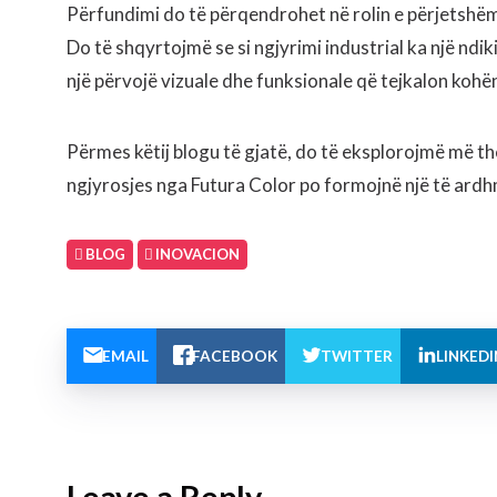
Përfundimi do të përqendrohet në rolin e përjetshëm 
Do të shqyrtojmë se si ngjyrimi industrial ka një ndi
një përvojë vizuale dhe funksionale që tejkalon kohën
Përmes këtij blogu të gjatë, do të eksplorojmë më the
ngjyrosjes nga Futura Color po formojnë një të ardh
BLOG
INOVACION
EMAIL
FACEBOOK
TWITTER
LINKEDI
Leave a Reply