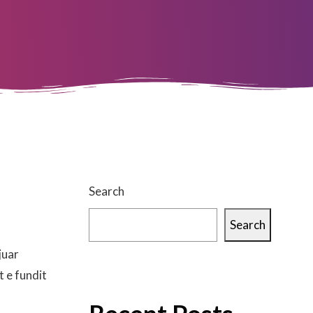
Search
Search
juar
t e fundit