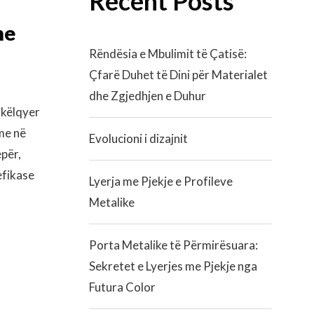
Recent Posts
he
Rëndësia e Mbulimit të Çatisë:
Çfarë Duhet të Dini për Materialet
dhe Zgjedhjen e Duhur
hkëlqyer
me në
Evolucioni i dizajnit
epër,
efikase
Lyerja me Pjekje e Profileve
Metalike
Porta Metalike të Përmirësuara:
Sekretet e Lyerjes me Pjekje nga
Futura Color