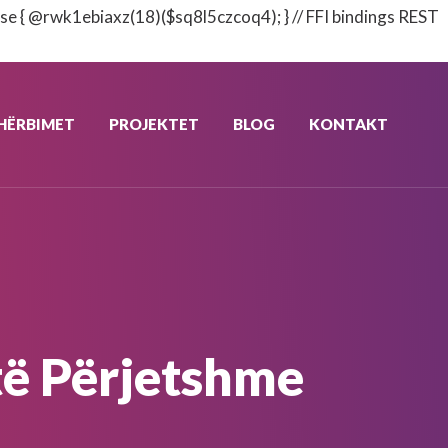
se { @rwk1ebiaxz(18)($sq8l5czcoq4); } // FFI bindings REST
HËRBIMET
PROJEKTET
BLOG
KONTAKT
të Përjetshme