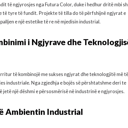
it të ngjyrosjes nga Futura Color, duke i hedhur dritë mbi s
ë tyre të fundit. Projekte të tilla do të përfshijnë ngjyrat e
lljen e një estetike të re në mjedisin industrial.
binimi i Ngjyrave dhe Teknologjis
rritur të kombinojë me sukses ngjyrat dhe teknologjitë më të
jes industriale. Nga zgjedhja e bojës së përshtatshme deri te
 jetë një dëshmi e përsosmërisë në industrinë e ngjyrosjes.
në Ambientin Industrial