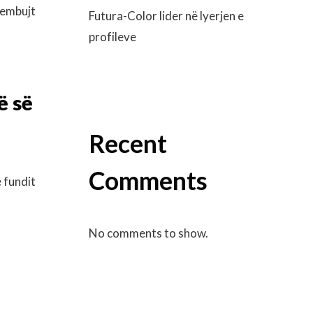
hembujt
Futura-Color lider në lyerjen e
profileve
ë së
Recent
Comments
 fundit
No comments to show.