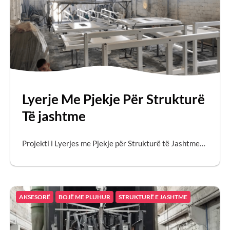
Lyerje Me Pjekje Për Strukturë
Të jashtme
Projekti i Lyerjes me Pjekje për Strukturë të Jashtme…
AKSESORË
BOJË ME PLUHUR
STRUKTURË E JASHTME