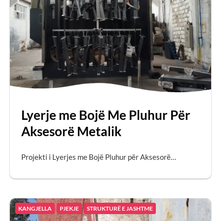
Lyerje me Bojë Me Pluhur Për
Aksesorë Metalik
Projekti i Lyerjes me Bojë Pluhur për Aksesorë…
KANGJELLA
PJEKJE
STRUKTURË E JASHTME