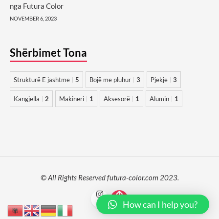
nga Futura Color
NOVEMBER 6, 2023
Shërbimet Tona
Strukturë E jashtme
5
Bojë me pluhur
3
Pjekje
3
Kangjella
2
Makineri
1
Aksesorë
1
Alumin
1
© All Rights Reserved futura-color.com 2023.
How can I help you?