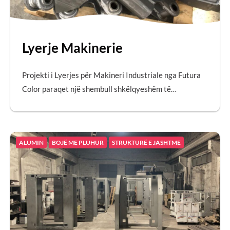
Lyerje Makinerie
Projekti i Lyerjes për Makineri Industriale nga Futura
Color paraqet një shembull shkëlqyeshëm të…
ALUMIN
BOJË ME PLUHUR
STRUKTURË E JASHTME